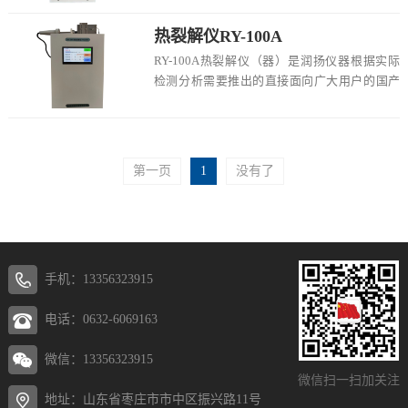
物...
热裂解仪RY-100A
RY-100A热裂解仪（器）是润扬仪器根据实际
检测分析需要推出的直接面向广大用户的国产
替代样品前处理设备，此仪器打破了国外仪器
厂...
第一页
1
没有了
手机：13356323915
电话：0632-6069163
微信：13356323915
微信扫一扫加关注
地址：山东省枣庄市市中区振兴路11号