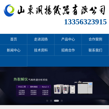
13356323915
首页
走进润扬
产品中心
合作案例
新闻中心
技术资料
招商合作
联系我们