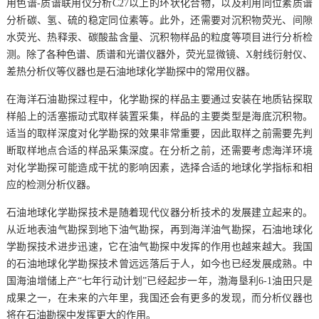
用色谱-质谱联用仪分析C27以上的环状化合物，以及利用同位素质谱
分析碳、氢、硫的稳定同位素等。此外，还需要对沉积物荧光、间隙
水荧光、热释汞、碳酸盐含量、沉积物样品的粒度等项目进行分析检
测。除了各种色谱、质谱和光谱仪器外，荧光显微镜、X射线衍射仪、
差热分析仪等仪器也是石油地球化学勘探中的常用仪器。
在海洋石油勘探过程中，化学勘探的样品主要通过安装在地质钻探取
样船上的活塞振动式取样装置采集，样品的主要类型是海底沉积物。
适当的取样深度对化学勘探的效果非常重要，因此取样之前需要先判
断取样地点合适的样品采集深度。在分析之前，还需要考虑海洋环境
对化学勘探可能造成干扰的影响因素，选择合适的地球化学指标和相
应的检测分析仪器。
石油地球化学勘探技术是随着现代仪器分析技术的发展建立起来的。
从近地表油气勘探到地下油气勘探，再到海洋油气勘探，石油地球化
学勘探技术进步迅速，它在油气勘探中发挥的作用也越来越大。我国
的石油地球化学勘探技术曾远远落后于人，如今也已经发展成熟。中
国海油增储上产“七年行动计划”已经起步一年，渤海垦利6-1油田只是
成果之一，在未来的六年里，我国还会有更多的发现，而分析仪器也
将在石油勘探中发挥更大的作用。